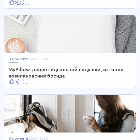
0
0
Медицина
127 новостей
Промышленность
100 новостей
Бухгалтерия
91 новость
Юриспруденция
92 новости
В моменте
24.07.2024
Педагогика
158 новостей
MyPillow: рецепт идеальной подушки, история
Менеджмент
119 новостей
возникновения бренда
0
0
Дизайн
117 новостей
В моменте
23.07.2024