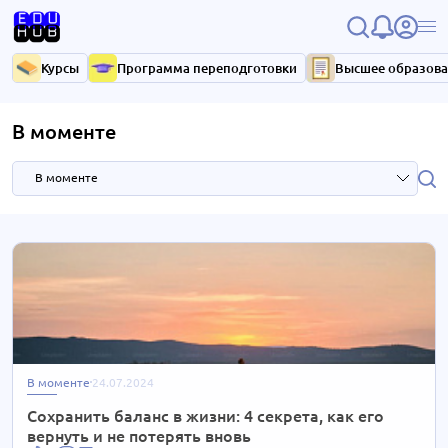
Курсы
Программа переподготовки
Высшее образов
В моменте
В моменте
В моменте
206 новостей
Психология
127 новостей
Строительство
102 новости
В моменте
24.07.2024
Маркетинг
97 новостей
Сохранить баланс в жизни: 4 секрета, как его
вернуть и не потерять вновь
IT/ Разработка
100 новостей