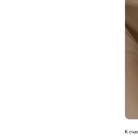
К сча