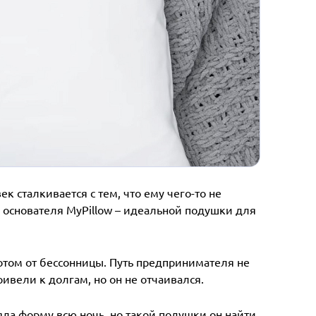
к сталкивается с тем, что ему чего-то не
 основателя MyPillow – идеальной подушки для
потом от бессонницы. Путь предпринимателя не
ивели к долгам, но он не отчаивался.
яла форму всю ночь, но такой подушки он найти