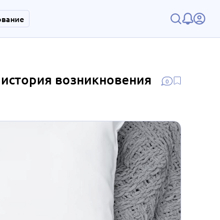
ование
 история возникновения
0