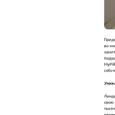
Предп
во мн
замет
подуш
MyPil
собст
Уник
Линде
свою 
тысяч
перек