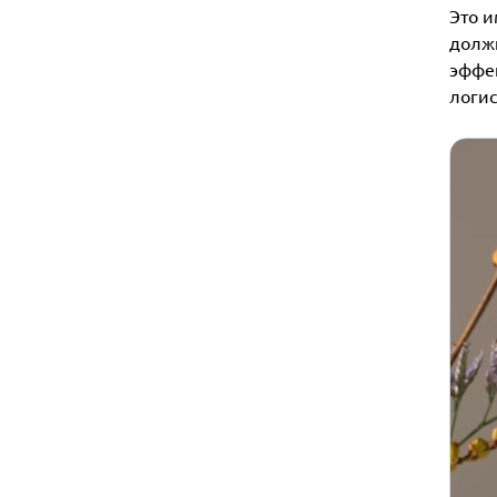
Это и
должн
эффек
логис