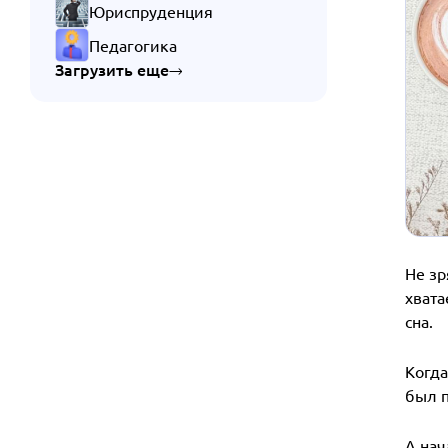
Юриспруденция
Педагогика
Загрузить еще
Не зр
хвата
сна.
Когда
был п
А нач