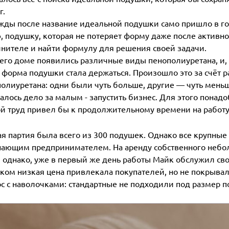
г.
ды после название идеальной подушки само пришло в голо
, подушку, которая не потеряет форму даже после активно
нителе и найти формулу для решения своей задачи.
 его доме появились различные виды пенополиуретана, и,
 форма подушки стала держаться. Произошло это за счёт 
олиуретана: одни были чуть больше, другие — чуть меньш
алось дело за малым - запустить бизнес. Для этого понад
й труд привел бы к продолжительному времени на работ
я партия была всего из 300 подушек. Однако все крупные 
ающим предпринимателем. На аренду собственного небо
 однако, уже в первый же день работы Майк обслужил сво
ом низкая цена привлекала покупателей, но не покрыва
с с наволочками: стандартные не подходили под размер 