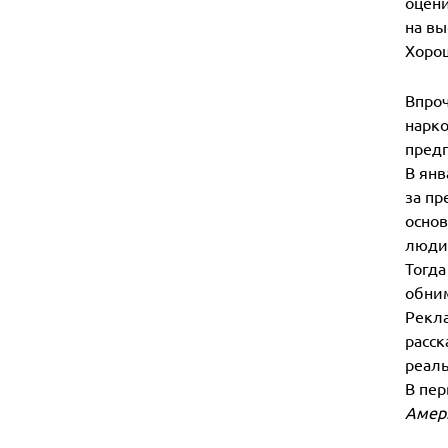
оцени
на вы
Хорош
Впроч
нарко
предп
В янв
за пр
основ
люди 
Тогда
обним
Рекла
расск
реаль
В пер
Амер