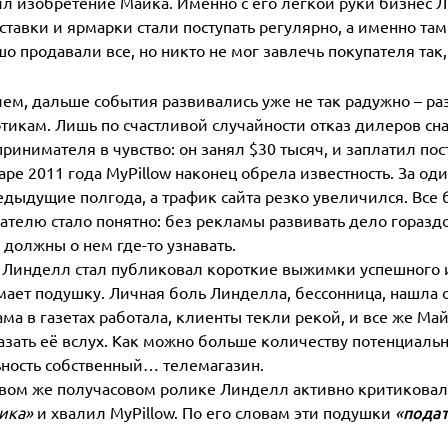
л изобретение Майка. Именно с его легкой руки бизнес 
ставки и ярмарки стали поступать регулярно, а именно та
о продавали все, но никто не мог завлечь покупателя так
ем, дальше события развивались уже не так радужно – ра
тикам. Лишь по счастливой случайности отказ дилеров сн
ринимателя в чувство: он занял $30 тысяч, и заплатил пос
аре 2011 года MyPillow наконец обрела известность. За о
едыдущие полгода, а трафик сайта резко увеличился. Все 
ателю стало понятно: без рекламы развивать дело горазд
должны о нем где-то узнавать.
 Линделл стал публиковал короткие выжимки успешного и
ает подушку. Личная боль Линделла, бессонница, нашла 
ма в газетах работала, клиенты текли рекой, и все же М
азать её вслух. Как можно больше количеству потенциаль
ность собственный… телемагазин.
вом же получасовом ролике Линделл активно критиковал
подат
ика»
и хвалил MyPillow. По его словам эти подушки
«