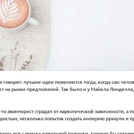
я говорят: лучшие идеи появляются тогда, когда сам челове
ет на рынке предложений. Так было и у Майкла Линделла,
-то авантюрист страдал от наркотической зависимости, а 
ростым, несколько попыток создать империю рухнули и пр
алось все с поиска идеальной подушки, которая бы сохран