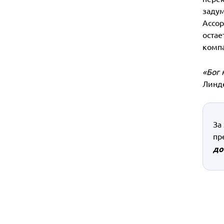
задум
Ассор
остае
компа
«Бог 
Линд
За
пр
до