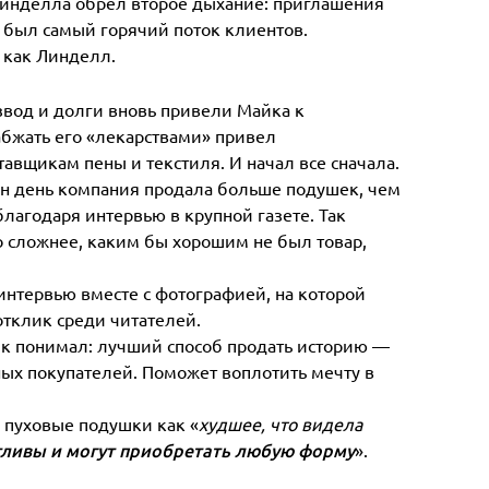
Линделла обрел второе дыхание: приглашения
м был самый горячий поток клиентов.
, как Линделл.
звод и долги вновь привели Майка к
абжать его «лекарствами» привел
тавщикам пены и текстиля. И начал все сначала.
дин день компания продала больше подушек, чем
благодаря интервью в крупной газете. Так
о сложнее, каким бы хорошим не был товар,
нтервью вместе с фотографией, на которой
отклик среди читателей.
айк понимал: лучший способ продать историю —
ных покупателей. Поможет воплотить мечту в
 пуховые подушки как «
худшее, что видела
ливы и могут приобретать любую форму
».