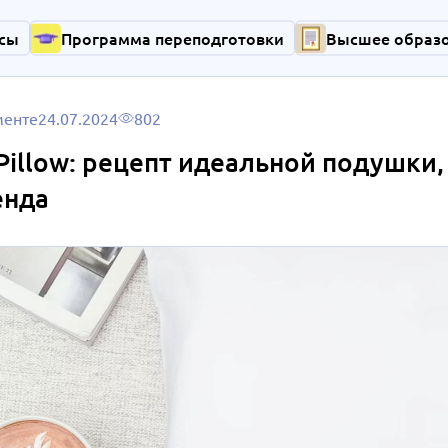
сы
Программа переподготовки
Высшее образ
менте
24.07.2024
802
illow: рецепт идеальной подушки,
енда