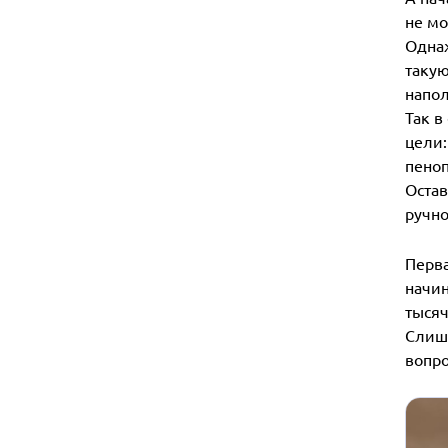
не мо
Однаж
такую
напол
Так в
цели:
пеноп
Остав
ручно
Перва
начин
тысяч
Слишк
вопро