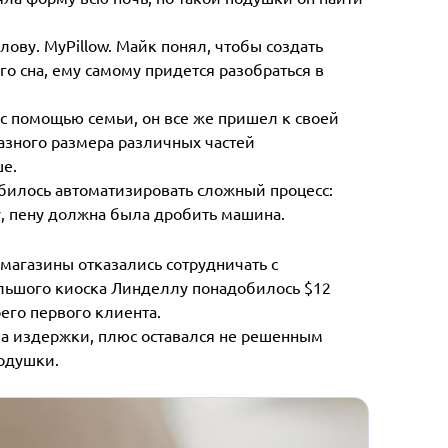
ву. MyPillow. Майк понял, чтобы создать
го сна, ему самому придется разобраться в
 с помощью семьи, он все же пришел к своей
разного размера различных частей
е.
обилось автоматизировать сложный процесс:
у, пену должна была дробить машина.
магазины отказались сотрудничать с
льшого киоска Линделлу понадобилось $12
его первого клиента.
ла издержки, плюс оставался не решенным
подушки.