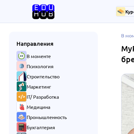
Кур
В мо
Направления
MyP
В моменте
бр
Психология
Строительство
Маркетинг
IT/ Разработка
Медицина
Промышленность
Бухгалтерия