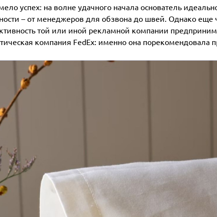
мело успех: на волне удачного начала основатель идеал
ости – от менеджеров для обзвона до швей. Однако еще ч
тивность той или иной рекламной компании предпринима
тическая компания FedEx: именно она порекомендовала