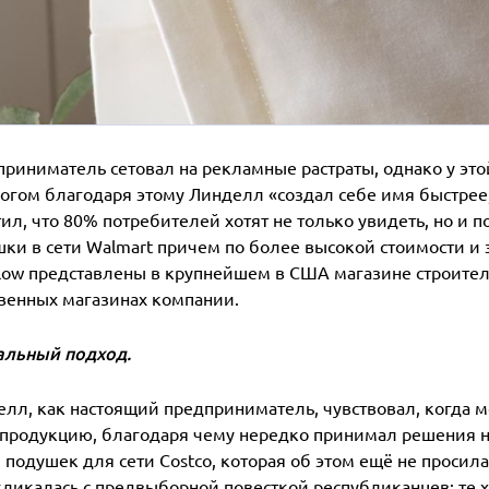
риниматель сетовал на рекламные растраты, однако у это
огом благодаря этому Линделл «создал себе имя быстрее,
ил, что 80% потребителей хотят не только увидеть, но и 
ки в сети Walmart причем по более высокой стоимости и э
low представлены в крупнейшем в США магазине строител
венных магазинах компании.
альный подход.
лл, как настоящий предприниматель, чувствовал, когда 
продукцию, благодаря чему нередко принимал решения на
 подушек для сети Costco, которая об этом ещё не просила
ликалась с предвыборной повесткой республиканцев: те х