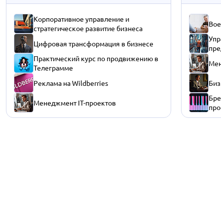
Корпоративное управление и
Вое
стратегическое развитие бизнеса
Упр
Цифровая трансформация в бизнесе
пре
Практический курс по продвижению в
Мен
Телеграмме
Реклама на Wildberries
Биз
Бре
Менеджмент IT-проектов
про