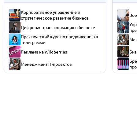
Корпоративное управление и
Вое
стратегическое развитие бизнеса
Упр
Цифровая трансформация в бизнесе
пре
Практический курс по продвижению в
Мен
Телеграмме
Реклама на Wildberries
Биз
Бре
Менеджмент IT-проектов
про