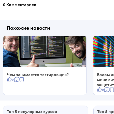
0 Комментариев
Похожие новости
Чем занимается тестировщик?
Взлом а
минимиз
0
0
защитит
0
0
Топ 5 популярных курсов
Топ 5 п