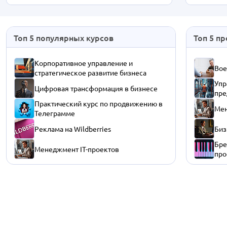
Топ 5 популярных курсов
Топ 5 п
Корпоративное управление и
Вое
стратегическое развитие бизнеса
Упр
Цифровая трансформация в бизнесе
пре
Практический курс по продвижению в
Мен
Телеграмме
Реклама на Wildberries
Биз
Бре
Менеджмент IT-проектов
про