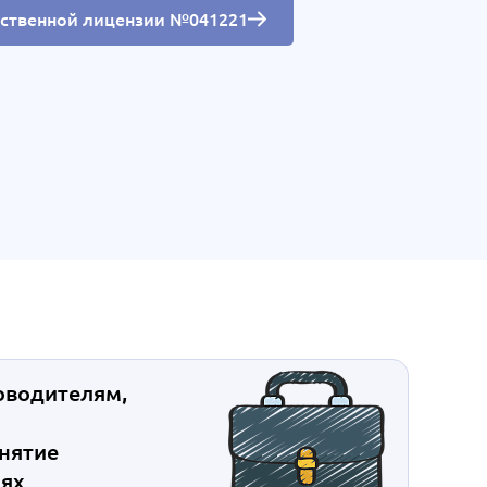
рственной лицензии №041221
оводителям,
инятие
иях