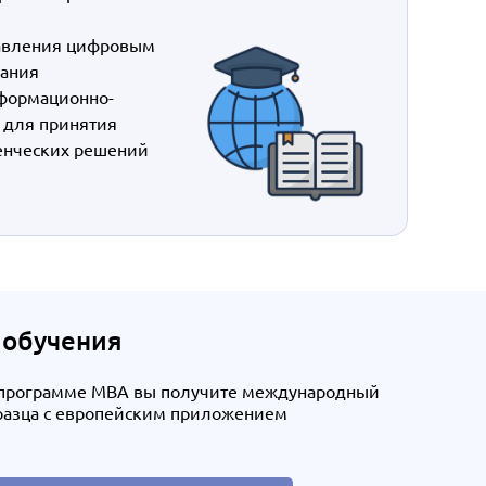
авления цифровым
вания
формационно-
 для принятия
енческих решений
 обучения
 программе MBA вы получите международный
разца с европейским приложением