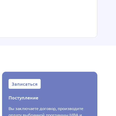
Записаться
Запис
Поступление
Регист
Вы заключаете договор, производите
Образов
оплату выбранной программы MBA и
собстве