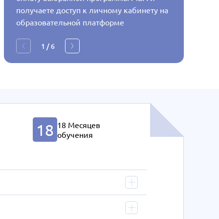
получаете доступ к личному кабинету на
которую
образовательной платформе
будут д
общение
1
/
6
отправк
18 Месяцев
18
обучения