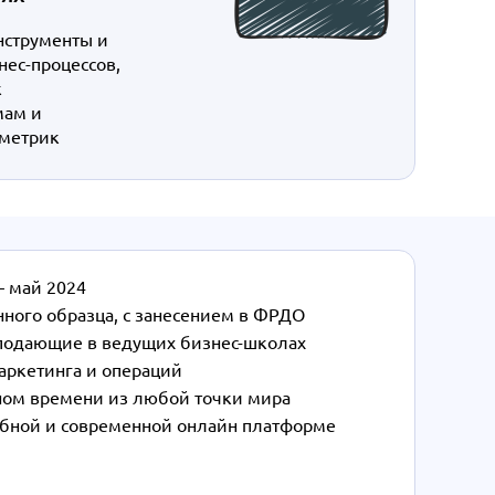
нструменты и
нес-процессов,
к
мам и
метрик
— май 2024
ого образца, с занесением в ФРДО
подающие в ведущих бизнес-школах
маркетинга и операций
ьном времени из любой точки мира
обной и современной онлайн платформе