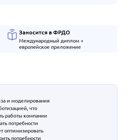
Заносится в ФРДО
Международный диплом +
европейское приложение
иза и моделирования
ботизацией, что
ть работы компании
ать потребности
ет оптимизировать
рить потребности