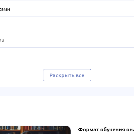
сами
ми
Раскрыть все
Формат обучения он