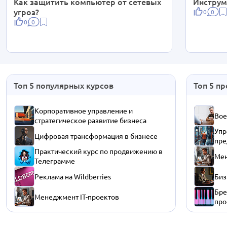
Как защитить компьютер от сетевых
Инструм
угроз?
0
0
0
0
Топ 5 популярных курсов
Топ 5 п
Корпоративное управление и
Вое
стратегическое развитие бизнеса
Упр
Цифровая трансформация в бизнесе
пре
Практический курс по продвижению в
Мен
Телеграмме
Реклама на Wildberries
Биз
Бре
Менеджмент IT-проектов
про