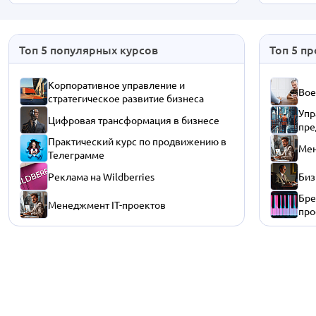
Топ 5 популярных курсов
Топ 5 п
Корпоративное управление и
Вое
стратегическое развитие бизнеса
Упр
Цифровая трансформация в бизнесе
пре
Практический курс по продвижению в
Мен
Телеграмме
Реклама на Wildberries
Биз
Бре
Менеджмент IT-проектов
про