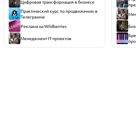
Цифровая трансформация в бизнесе
пре
Практический курс по продвижению в
Мен
Телеграмме
Реклама на Wildberries
Биз
Бре
Менеджмент IT-проектов
про