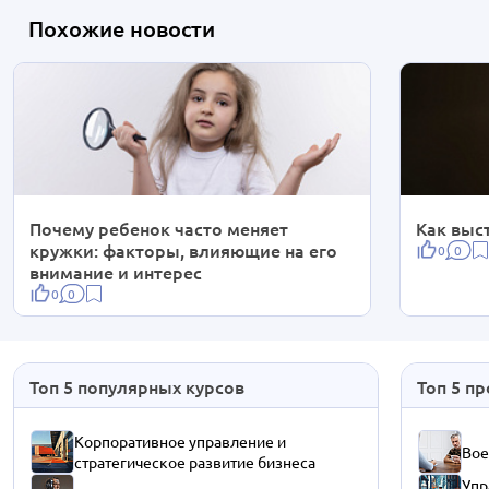
Похожие новости
Почему ребенок часто меняет
Как выс
кружки: факторы, влияющие на его
0
0
внимание и интерес
0
0
Топ 5 популярных курсов
Топ 5 п
Корпоративное управление и
Вое
стратегическое развитие бизнеса
Упр