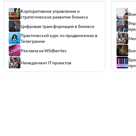
Корпоративное управление и
Вое
стратегическое развитие бизнеса
Упр
Цифровая трансформация в бизнесе
пре
Практический курс по продвижению в
Мен
Телеграмме
Реклама на Wildberries
Биз
Бре
Менеджмент IT-проектов
про