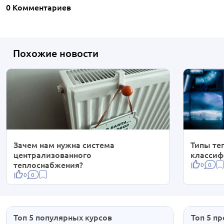
0 Комментариев
Похожие новости
Зачем нам нужна система
Типы те
централизованного
классиф
теплоснабжения?
0
0
0
0
Топ 5 популярных курсов
Топ 5 п