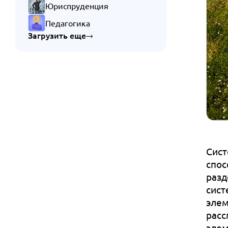
Юриспруденция
Педагогика
Загрузить еще
Сист
спос
разд
сист
элем
расс
элем