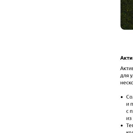
Акти
Акти
для 
неск
Со
и 
с 
из
Те
ко