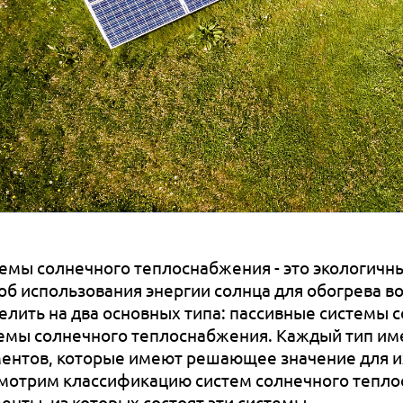
емы солнечного теплоснабжения - это экологич
об использования энергии солнца для обогрева 
елить на два основных типа: пассивные системы 
емы солнечного теплоснабжения. Каждый тип им
ентов, которые имеют решающее значение для их
мотрим классификацию систем солнечного тепло
енты, из которых состоят эти системы.