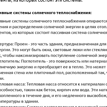
ивные системы солнечного теплоснабжения:
ивные системы солнечного теплоснабжения опираются н
ения и распределения солнечной энергии в целях отоп
нтов, из которых состоит пассивная система солнечно
ертура: Проем - это часть здания, предназначенная д
ергии. Это могут быть окна, световые люки или стекл
к, чтобы максимизировать поступление солнечной энер
глотитель: Поглотитель - это поверхность или материа
лнечную энергию и преобразует ее в тепло. Это может
менная стена или плиточный пол, расположенный так,
чи.
пловая масса: Тепловая масса относится к материалам
особностью, таким как бетон, кирпич или вода. Эти ма
копленного в течение дня, и его медленного высвоб
мпературы в здании.
спределение: Система распределения в пассивной сист