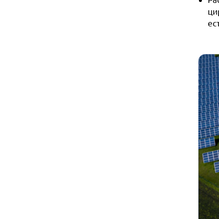
ци
ес