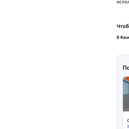
испо
Чтоб
0 Ко
П