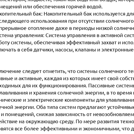
мещений или обеспечения горячей водой.
копительный бак: Накопительный бак используется дл
следующего использования при отсутствии солнечного 
прерывное отопление даже в периоды низкой солнечн
стема управления: Система управления в активной си
боту системы, обеспечивая эффективный захват и исп
лючать в себя датчики, насосы, клапаны и электронны
ключение следует отметить, что системы солнечного 
ивные и активные, каждая из которых имеет свой собс
ходимых для их функционирования. Пассивные системы 
улавливания и хранения солнечной энергии, в то время
нические и электрические компоненты для улавливани
ечной энергии. Оба типа систем предлагают устойчив
 и помещений, снижая зависимость от невозобновляем
ействие на окружающую среду. По мере развития техн
овятся все более эффективными и экономичными, что 