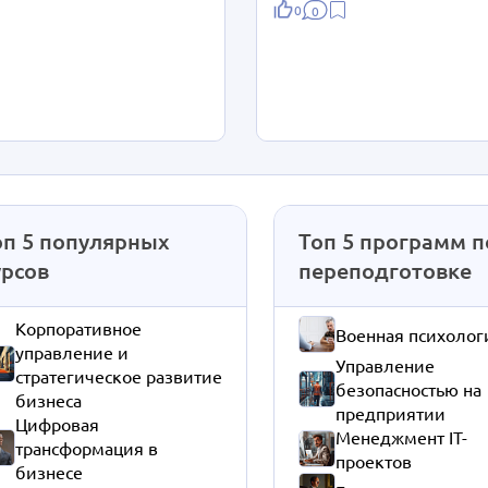
0
0
оп 5 популярных
Топ 5 программ п
урсов
переподготовке
Корпоративное
Военная психолог
управление и
Управление
стратегическое развитие
безопасностью на
бизнеса
предприятии
Цифровая
Менеджмент IT-
трансформация в
проектов
бизнесе