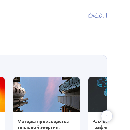
0
0
Методы производства
Расчет темпера
тепловой энергии,
графика систем