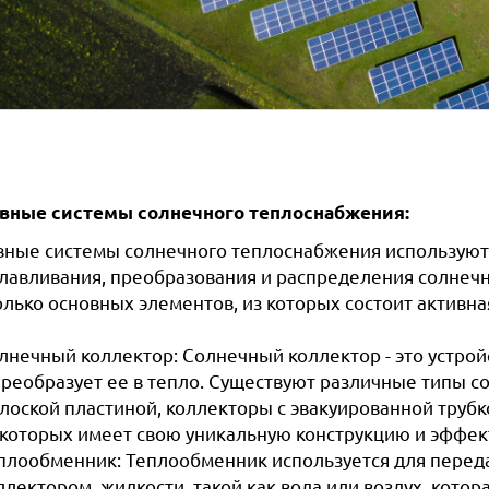
вные системы солнечного теплоснабжения:
вные системы солнечного теплоснабжения используют
улавливания, преобразования и распределения солнечн
олько основных элементов, из которых состоит активна
лнечный коллектор: Солнечный коллектор - это устрой
преобразует ее в тепло. Существуют различные типы 
плоской пластиной, коллекторы с эвакуированной тру
 которых имеет свою уникальную конструкцию и эффек
плообменник: Теплообменник используется для перед
ллектором, жидкости, такой как вода или воздух, кото