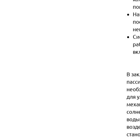
по
На
по
не
Си
ра
вк
В за
пасс
необ
для 
меха
солн
воды
возд
стан