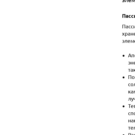
Пасс
Пасс
хран
элеме
Ап
эн
та
По
со
ка
лу
Те
сп
на
те
Ра