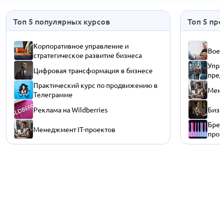
Топ 5 популярных курсов
Топ 5 п
Корпоративное управление и
Вое
стратегическое развитие бизнеса
Упр
Цифровая трансформация в бизнесе
пре
Практический курс по продвижению в
Мен
Телеграмме
Реклама на Wildberries
Биз
Бре
Менеджмент IT-проектов
про