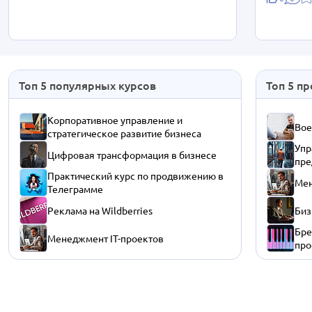
Топ 5 популярных курсов
Топ 5 п
Корпоративное управление и
Вое
стратегическое развитие бизнеса
Упр
Цифровая трансформация в бизнесе
пре
Практический курс по продвижению в
Мен
Телеграмме
Реклама на Wildberries
Биз
Бре
Менеджмент IT-проектов
про