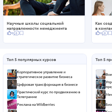
Научные школы социальной
Как соз
направленности менеджмента
в компа
0
0
0
0
Топ 5 популярных курсов
Топ 5 п
Корпоративное управление и
Вое
стратегическое развитие бизнеса
Упр
Цифровая трансформация в бизнесе
пре
Практический курс по продвижению в
Мен
Телеграмме
Реклама на Wildberries
Биз
Бре