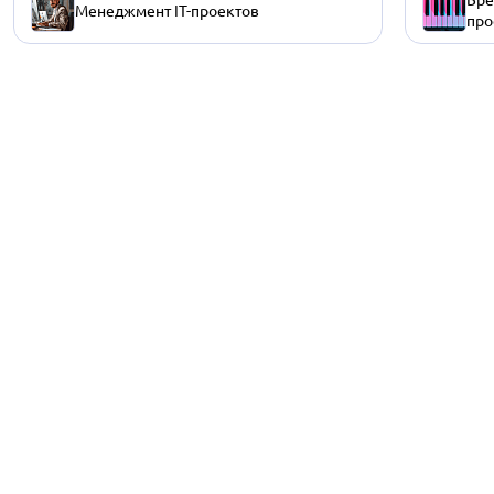
Менеджмент IT-проектов
про