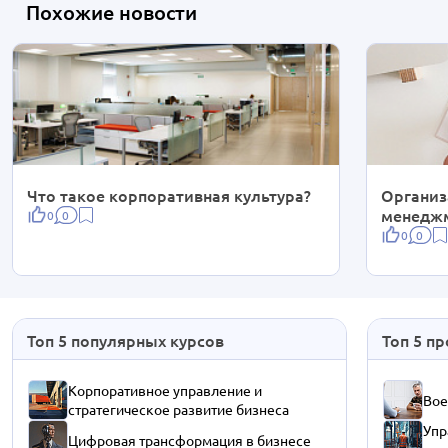
Похожие новости
Что такое корпоративная культура?
Организ
менедж
0
0
0
0
Топ 5 популярных курсов
Топ 5 п
Корпоративное управление и
Вое
стратегическое развитие бизнеса
Упр
Цифровая трансформация в бизнесе