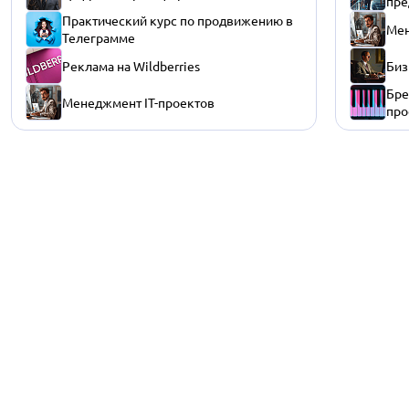
пре
Практический курс по продвижению в
Мен
Телеграмме
Реклама на Wildberries
Биз
Бре
Менеджмент IT-проектов
про