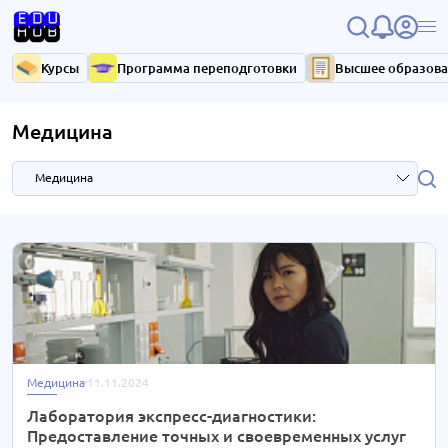
Курсы
Программа переподготовки
Высшее образов
Медицина
Медицина
В моменте
206 новостей
Психология
127 новостей
Строительство
102 новости
Медицина
11.11.2024
Маркетинг
97 новостей
Лаборатория экспресс-диагностики:
Предоставление точных и своевременных услуг
IT/ Разработка
100 новостей