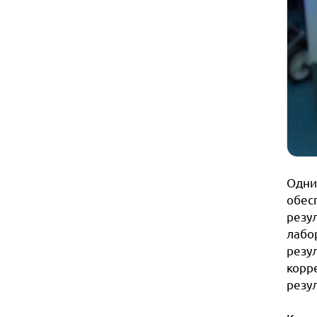
Одни
обес
резу
лабо
резу
корр
резул