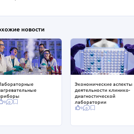
охожие новости
Лабораторные
Экономические аспекты
нагревательные
деятельности клинико-
приборы
диагностической
лаборатории
0
0
0
0