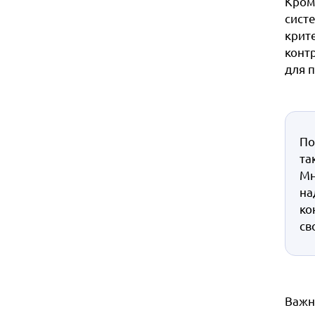
Кром
сист
крит
конт
для 
По
та
Мн
на
ко
св
Важн