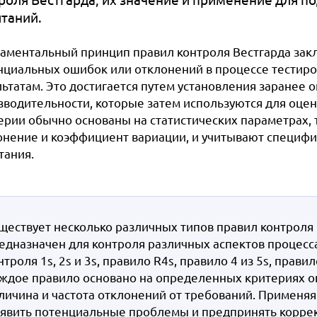
таний.
аментальный принцип правил контроля Вестгарда зак
нциальных ошибок или отклонений в процессе тестиров
льтатам. Это достигается путем установления заране
зводительности, которые затем используются для оцен
ерии обычно основаны на статистических параметрах, т
онение и коэффициент вариации, и учитывают специфи
тания.
ществует несколько различных типов правил контроля 
едназначен для контроля различных аспектов процесса
нтроля 1s, 2s и 3s, правило R4s, правило 4 из 5s, правил
ждое правило основано на определенных критериях оц
личина и частота отклонений от требований. Применяя
явить потенциальные проблемы и предпринять корре