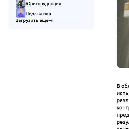
Юриспруденция
Педагогика
Загрузить еще
В об
испы
разл
конт
пред
резу
конт