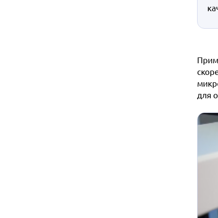
ка
Прим
скор
микр
для 