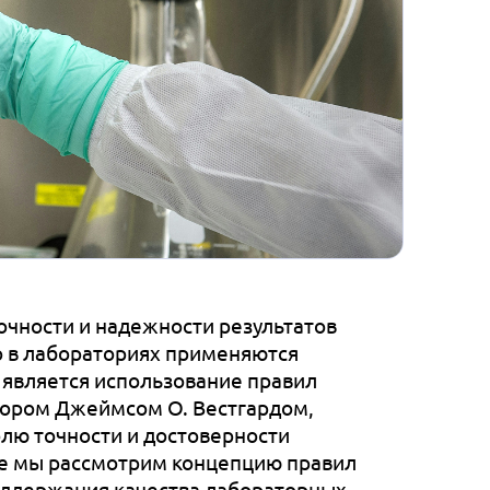
очности и надежности результатов
о в лабораториях применяются
 является использование правил
ктором Джеймсом О. Вестгардом,
лю точности и достоверности
тье мы рассмотрим концепцию правил
поддержания качества лабораторных