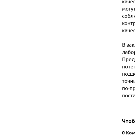
каче
могу
собл
конт
каче
В за
лабо
Пред
поте
подд
точн
по-п
пост
Чтоб
0 Ко