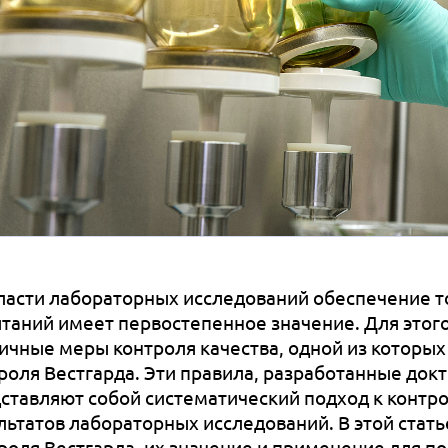
ласти лабораторных исследований обеспечение т
таний имеет первостепенное значение. Для этог
ичные меры контроля качества, одной из которых
роля Вестгарда. Эти правила, разработанные до
ставляют собой систематический подход к контро
льтатов лабораторных исследований. В этой ста
роля Вестгарда, их значение и применение для 