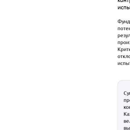
испы
Фунд
поте
резу
прои
Крит
откл
испы
Су
пр
ко
Ка
ве
вы