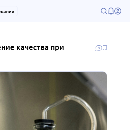
ование
ние качества при
0
й