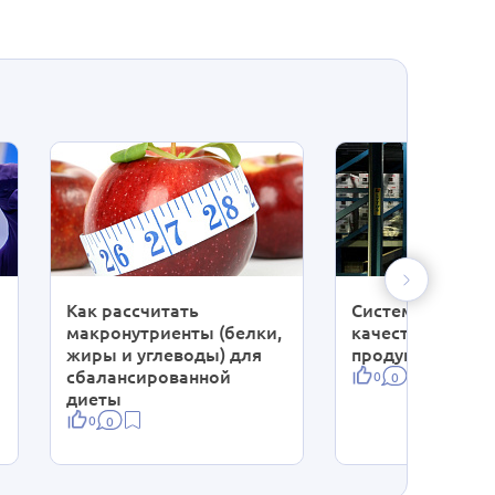
Как рассчитать
Система контро
макронутриенты (белки,
качества пищев
жиры и углеводы) для
продуктов.
сбалансированной
0
0
диеты
0
0