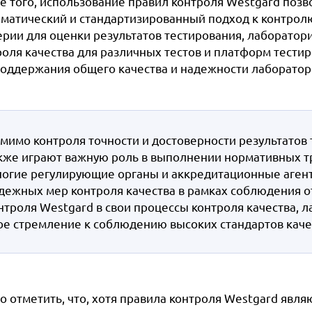
е того, использование правил контроля Westgard поз
ематический и стандартизированный подход к контрол
ерии для оценки результатов тестирования, лаборатор
роля качества для различных тестов и платформ тести
поддержания общего качества и надежности лаборатор
мимо контроля точности и достоверности результатов 
кже играют важную роль в выполнении нормативных тр
огие регулирующие органы и аккредитационные агент
дежных мер контроля качества в рамках соблюдения о
нтроля Westgard в свои процессы контроля качества, 
ое стремление к соблюдению высоких стандартов качес
о отметить, что, хотя правила контроля Westgard явл