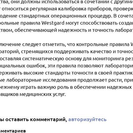
ства, они должны использоваться в сочетании с другим
т относиться регулярная калибровка приборов, провер
юдение стандартных операционных процедур. В сочет
рольные правила Westgard могут способствовать созд
ством, обеспечивающей надежность и точность лабора
ключение следует отметить, что контрольные правила W
раторий, стремящихся поддерживать качество и точнос
оставляя систематическую основу для мониторинга ре
нциальных ошибок, эти правила позволяют лаборатори
ерживать высокие стандарты точности в своей практик
ые лабораторные исследования продолжает расти, при
режнему играть важную роль в обеспечении надежных 
авщиков медицинских услуг.
ы оставить комментарий,
авторизуйтесь
мментариев