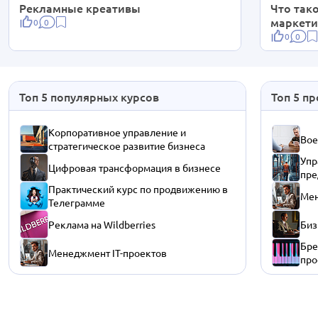
Рекламные креативы
Что так
маркети
0
0
0
0
Топ 5 популярных курсов
Топ 5 п
Корпоративное управление и
Вое
стратегическое развитие бизнеса
Упр
Цифровая трансформация в бизнесе
пре
Практический курс по продвижению в
Мен
Телеграмме
Реклама на Wildberries
Биз
Бре
Менеджмент IT-проектов
про