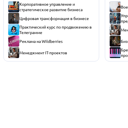
Корпоративное управление и
Вое
стратегическое развитие бизнеса
Упр
Цифровая трансформация в бизнесе
пре
Практический курс по продвижению в
Мен
Телеграмме
Реклама на Wildberries
Биз
Бре
Менеджмент IT-проектов
про