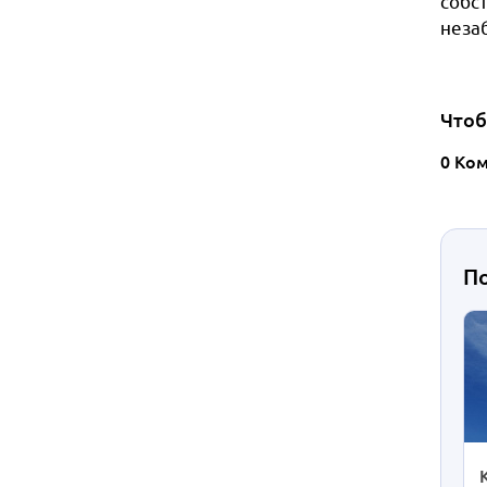
собс
неза
Чтоб
0 Ко
П