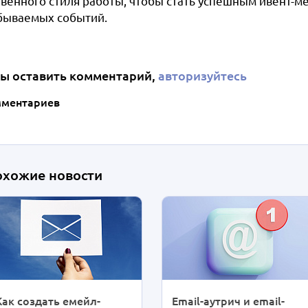
твенного стиля работы, чтобы стать успешным ивент-м
бываемых событий.
ы оставить комментарий,
авторизуйтесь
мментариев
охожие новости
Как создать емейл-
Email-аутрич и email-