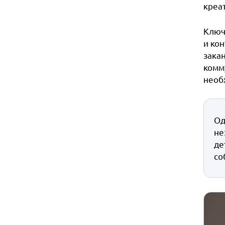
креа
Ключ
и ко
закан
комм
необ
Од
не
де
со