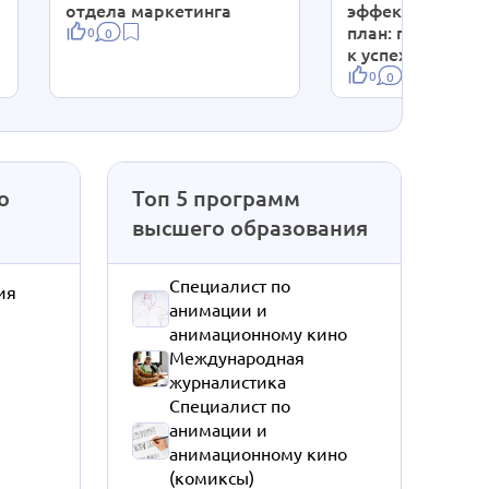
отдела маркетинга
эффективный ко
план: простыми
0
0
к успеху в SMM
0
0
о
Топ 5 программ
высшего образования
Специалист по
ия
анимации и
анимационному кино
Международная
журналистика
Специалист по
анимации и
анимационному кино
(комиксы)