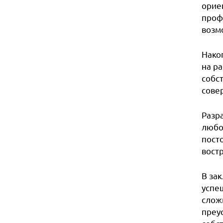
орие
проф
возм
Нако
на р
собс
сове
Разра
любо
пост
вост
В за
успе
слож
преус