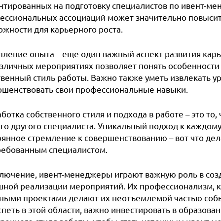
нтированных на подготовку специалистов по ивент-мен
ессиональных ассоциаций может значительно повысит
ожности для карьерного роста.
пление опыта – еще один важный аспект развития карь
азличных мероприятиях позволяет понять особенности
твенный стиль работы. Важно также уметь извлекать у
ршенствовать свои профессиональные навыки.
ботка собственного стиля и подхода в работе – это то
го другого специалиста. Уникальный подход к каждом
оянное стремление к совершенствованию – вот что де
ребованным специалистом.
ключение, ивент-менеджеры играют важную роль в со
шной реализации мероприятий. Их профессионализм, к
ными проектами делают их неотъемлемой частью событ
петь в этой области, важно инвестировать в образова