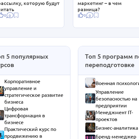
рассылку, которую будут
маркетинг – в чем
читать
разница?
0
0
0
0
оп 5 популярных
Топ 5 программ п
урсов
переподготовке
Корпоративное
Военная психолог
управление и
Управление
стратегическое развитие
безопасностью на
бизнеса
предприятии
Цифровая
Менеджмент IT-
трансформация в
проектов
бизнесе
Бизнес-аналитика
Практический курс по
продвижению в
Бренд-менеджер