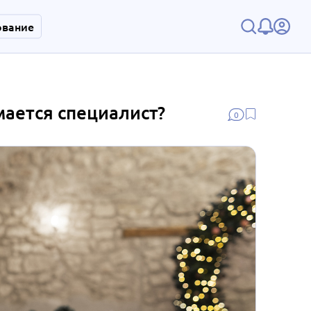
ование
ается специалист?
0