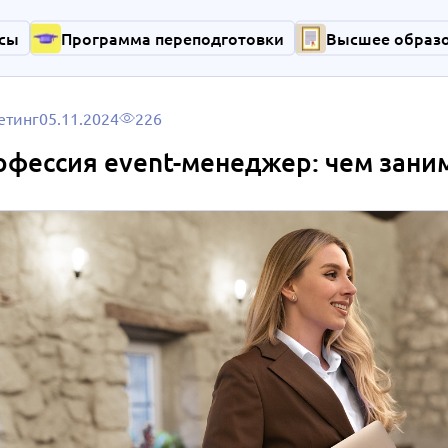
сы
Программа переподготовки
Высшее образ
етинг
05.11.2024
226
фессия event-менеджер: чем заним