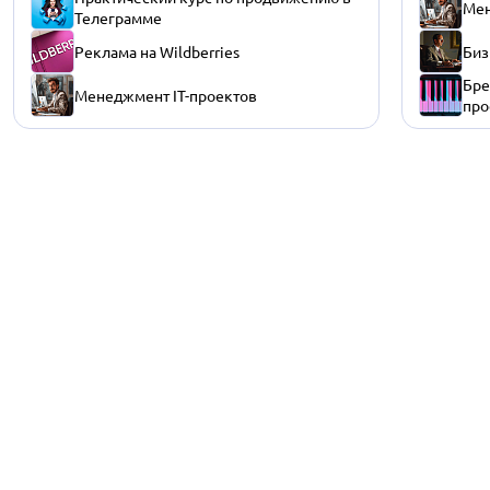
Мен
Телеграмме
Реклама на Wildberries
Биз
Бре
Менеджмент IT-проектов
про