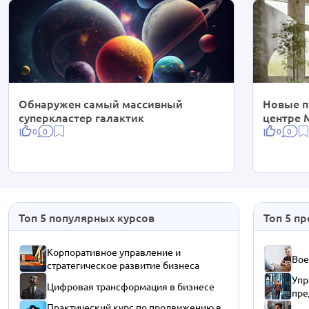
Обнаружен самый массивный
Новые п
суперкластер галактик
центре 
0
0
0
0
Топ 5 популярных курсов
Топ 5 п
Корпоративное управление и
Вое
стратегическое развитие бизнеса
Упр
Цифровая трансформация в бизнесе
пре
Практический курс по продвижению в