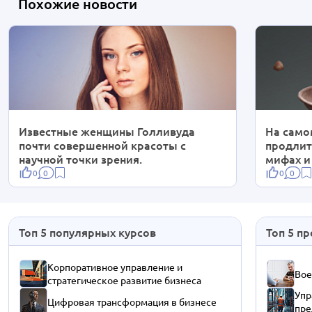
Похожие новости
Известные женщины Голливуда
На само
почти совершенной красоты с
продлит
научной точки зрения.
мифах и
0
0
0
0
Топ 5 популярных курсов
Топ 5 п
Корпоративное управление и
Вое
стратегическое развитие бизнеса
Упр
Цифровая трансформация в бизнесе
пре