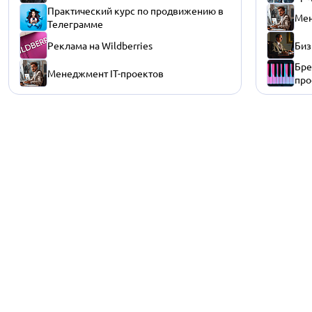
Практический курс по продвижению в
Мен
Телеграмме
Реклама на Wildberries
Биз
Бре
Менеджмент IT-проектов
про