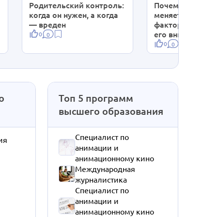
Родительский контроль:
Почему ребенок
когда он нужен, а когда
меняет кружки:
— вреден
факторы, влияю
его внимание и 
0
0
0
0
о
Топ 5 программ
высшего образования
Специалист по
ия
анимации и
анимационному кино
Международная
журналистика
Специалист по
анимации и
анимационному кино