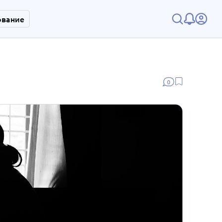
ование
0