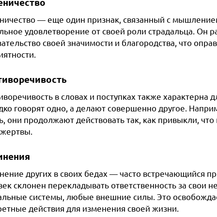
еничество
ничество — еще один признак, связанный с мышлением
льное удовлетворение от своей роли страдальца. Он р
зательство своей значимости и благородства, что опра
иятности.
тиворечивость
иворечивость в словах и поступках также характерна 
дко говорят одно, а делают совершенно другое. Напри
ь, они продолжают действовать так, как привыкли, что
 жертвы.
инения
нение других в своих бедах — часто встречающийся п
ек склонен перекладывать ответственность за свои неу
альные системы, любые внешние силы. Это освобожда
ретные действия для изменения своей жизни.