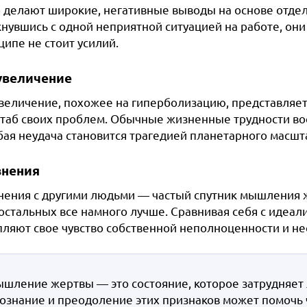
о делают широкие, негативные выводы на основе отде
нувшись с одной неприятной ситуацией на работе, они 
ипе не стоит усилий.
увеличение
величение, похожее на гиперболизацию, представляет
таб своих проблем. Обычные жизненные трудности в
бая неудача становится трагедией планетарного масшт
внения
нения с другими людьми — частый спутник мышления же
 остальных все намного лучше. Сравнивая себя с идеал
пляют свое чувство собственной неполноценности и не
шление жертвы — это состояние, которое затрудняет 
ознание и преодоление этих признаков может помочь 