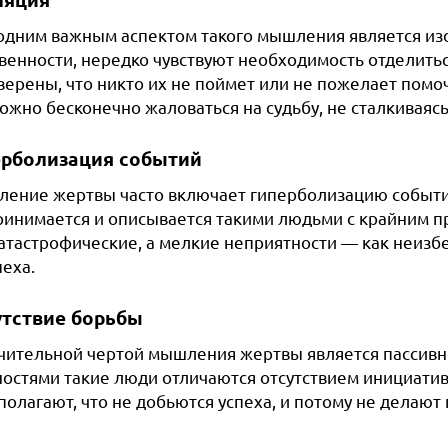
одним важным аспектом такого мышления является из
енности, нередко чувствуют необходимость отделиться
уверены, что никто их не поймет или не пожелает помо
ожно бесконечно жаловаться на судьбу, не сталкиваяс
ерболизация событий
ение жертвы часто включает гиперболизацию событий
ринимается и описывается такими людьми с крайним 
катастрофические, а мелкие неприятности — как неиз
еха.
утствие борьбы
чительной чертой мышления жертвы является пассивнос
ностями такие люди отличаются отсутствием инициати
полагают, что не добьются успеха, и потому не делают