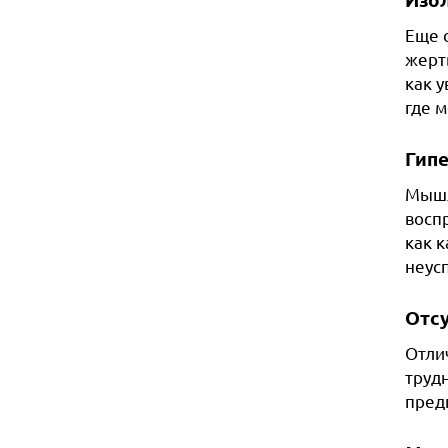
Еще 
жертв
как 
где м
Гип
Мышл
восп
как 
неусп
Отс
Отли
труд
пред