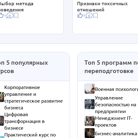
Выбор метода
Признаки токсичных
поведения
отношений
1
1
0
0
оп 5 популярных
Топ 5 программ п
урсов
переподготовке
Корпоративное
Военная психолог
управление и
Управление
стратегическое развитие
безопасностью на
бизнеса
предприятии
Цифровая
Менеджмент IT-
трансформация в
проектов
бизнесе
Бизнес-аналитика
Практический курс по