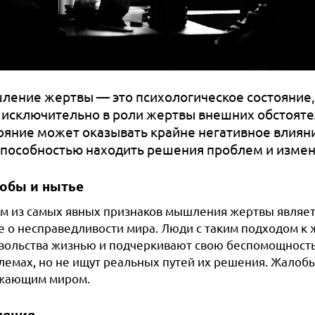
ение жертвы — это психологическое состояние,
 исключительно в роли жертвы внешних обстоятел
ояние может оказывать крайне негативное влиян
способностью находить решения проблем и измен
обы и нытье
м из самых явных признаков мышления жертвы являетс
е о несправедливости мира. Люди с таким подходом к 
вольства жизнью и подчеркивают свою беспомощность.
лемах, но не ищут реальных путей их решения. Жалобы
жающим миром.
ляция