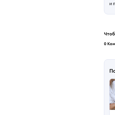
и 
Чтоб
0 Ко
П