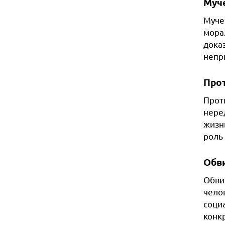
Муч
Муче
мора
дока
непр
Про
Прот
нере
жизн
роль
Обв
Обви
челов
соци
конк