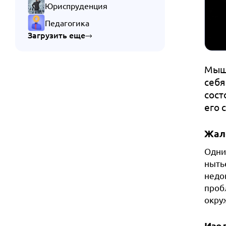
Юриспруденция
Педагогика
Загрузить еще
Мышл
себя
сост
его 
Жал
Одни
ныть
недо
проб
окру
Изо