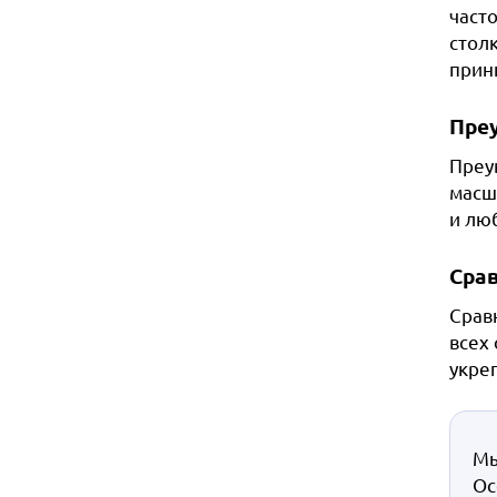
част
столк
принц
Пре
Преу
масш
и лю
Сра
Срав
всех
укре
Мы
Ос