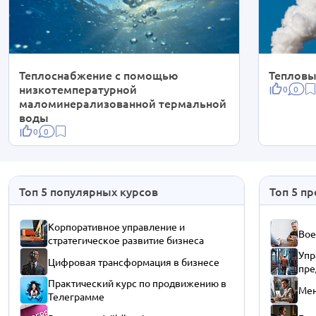
Теплоснабжение с помощью
Тепловы
низкотемпературной
0
0
маломинерализованной термальной
воды
0
0
Топ 5 популярных курсов
Топ 5 п
Корпоративное управление и
Вое
стратегическое развитие бизнеса
Упр
Цифровая трансформация в бизнесе
пре
Практический курс по продвижению в
Мен
Телеграмме