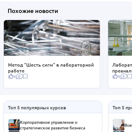
Похожие новости
Метод "Шесть сигм" в лабораторной
Лаборат
работе
преанал
0
0
0
0
Топ 5 популярных курсов
Топ 5 п
Корпоративное управление и
Вое
стратегическое развитие бизнеса