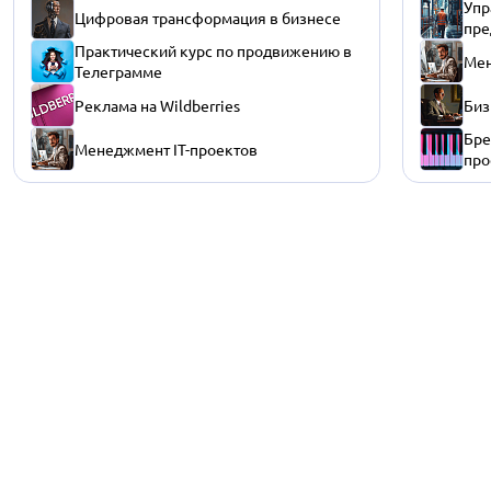
Упр
Цифровая трансформация в бизнесе
пре
Практический курс по продвижению в
Мен
Телеграмме
Реклама на Wildberries
Биз
Бре
Менеджмент IT-проектов
про