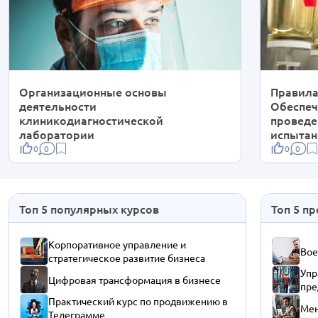
Организационные основы
Правила
деятельности
Обеспеч
клиникодиагностической
проведе
лаборатории
испыта
0
0
0
0
Топ 5 популярных курсов
Топ 5 п
Корпоративное управление и
Вое
стратегическое развитие бизнеса
Упр
Цифровая трансформация в бизнесе
пре
Практический курс по продвижению в
Мен
Телеграмме