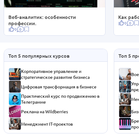
Веб-аналитик: особенности
Как рабо
профессии.
0
0
0
0
Топ 5 популярных курсов
Топ 5 п
Корпоративное управление и
Вое
стратегическое развитие бизнеса
Упр
Цифровая трансформация в бизнесе
пре
Практический курс по продвижению в
Мен
Телеграмме
Реклама на Wildberries
Биз
Бре
Менеджмент IT-проектов
про