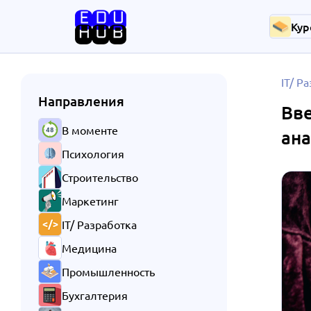
Кур
IT/ Р
Направления
Вве
В моменте
ан
Психология
Строительство
Маркетинг
IT/ Разработка
Медицина
Промышленность
Бухгалтерия