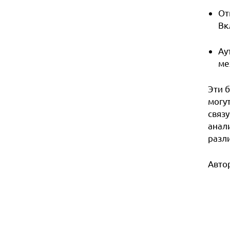
От
Вк
Ау
ме
Эти 
могу
связ
анал
разл
Автор