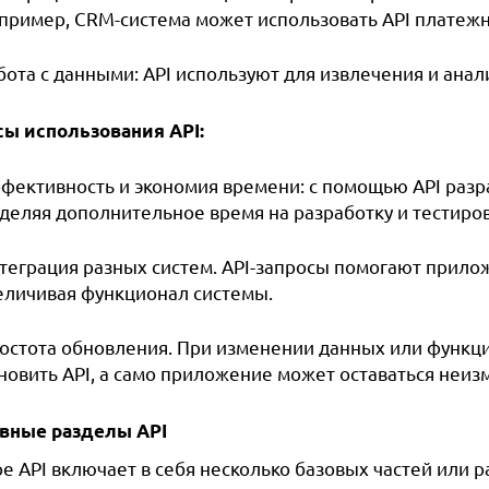
пример, CRM-система может использовать API платежн
бота с данными: API используют для извлечения и анал
ы использования API:
фективность и экономия времени: с помощью API разр
деляя дополнительное время на разработку и тестиро
теграция разных систем. API-запросы помогают прил
еличивая функционал системы.
остота обновления. При изменении данных или функц
новить API, а само приложение может оставаться неи
вные разделы API
е API включает в себя несколько базовых частей или р