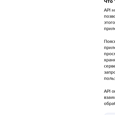
Что 
API 
позв
этог
прил
Пояс
прил
прос
хран
серв
запр
поль
API 
взаим
обра