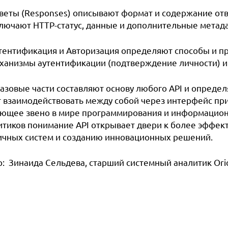
веты (Responses) описывают формат и содержание отв
лючают HTTP-статус, данные и дополнительные метад
тентиф
икация и Авторизация определяют способы и пр
ханизмы аутентификации (подтверждение личности) и 
базовые части составляют основу любого API и опреде
т взаимодействовать между собой через интерфейс при
ующее звено в мире программирования и информационн
итиков понимание API открывает двери к более эффект
ичных систем и созданию инновационных решений.
: Зинаида Сельдева, с
тарший системный аналитик Ori