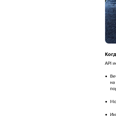
Когд
API и
Ве
на
по
Мо
Ин