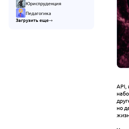
Юриспруденция
Педагогика
Загрузить еще
API,
набо
друг
но д
жизн