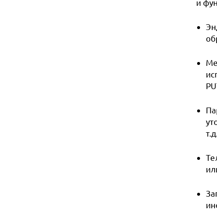
и фу
Эн
об
Ме
ис
PU
Па
ут
т.д
Те
ил
За
ин