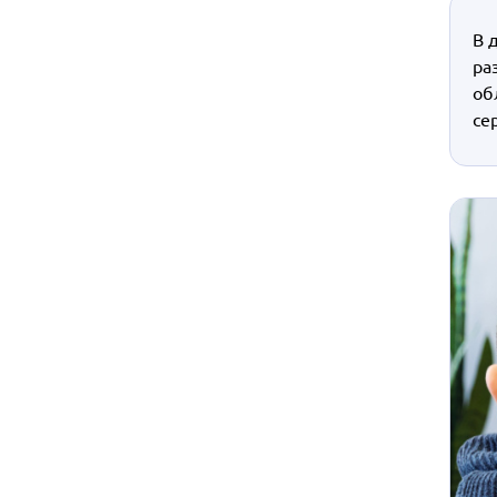
В 
ра
об
се