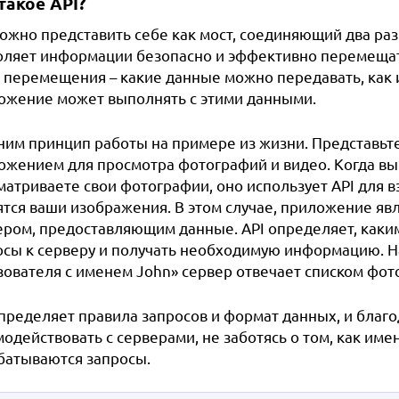
такое API?
можно представить себе как мост, соединяющий два ра
оляет информации безопасно и эффективно перемещат
о перемещения – какие данные можно передавать, как и
ожение может выполнять с этими данными.
ним принцип работы на примере из жизни. Представьт
ожением для просмотра фотографий и видео. Когда вы
матриваете свои фотографии, оно использует API для 
ятся ваши изображения. В этом случае, приложение яв
ером, предоставляющим данные. API определяет, как
осы к серверу и получать необходимую информацию. Н
зователя с именем John» сервер отвечает списком фот
определяет правила запросов и формат данных, и благ
одействовать с серверами, не заботясь о том, как име
батываются запросы.