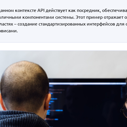
данном контексте API действует как посредник, обеспеч
зличными компонентами системы. Этот пример отражает 
ластях – создание стандартизированных интерфейсов дл
рвисами.