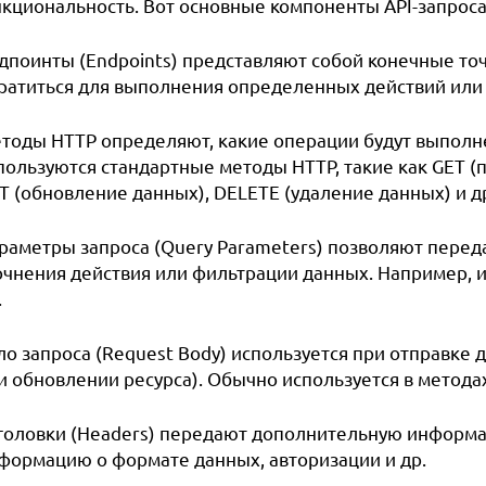
нкциональность. Вот основные компоненты API-запроса
дпоинты (Endpoints) представляют собой конечные точк
ратиться для выполнения определенных действий или
тоды HTTP определяют, какие операции будут выполн
пользуются стандартные методы HTTP, такие как GET (п
T (обновление данных), DELETE (удаление данных) и д
раметры запроса (Query Parameters) позволяют перед
очнения действия или фильтрации данных. Например, и
.
ло запроса (Request Body) используется при отправке 
и обновлении ресурса). Обычно используется в методах
головки (Headers) передают дополнительную информац
формацию о формате данных, авторизации и др.