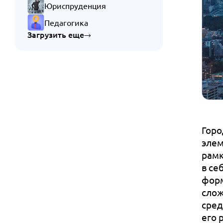
Юриспруденция
Педагогика
Загрузить еще
Горо
элем
рамк
в се
форм
слож
сред
его 