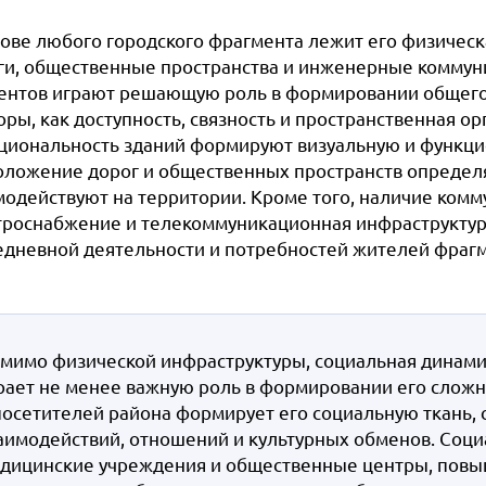
нове любого городского фрагмента лежит его физическ
ги, общественные пространства и инженерные коммуни
ентов играют решающую роль в формировании общего 
ры, как доступность, связность и пространственная ор
циональность зданий формируют визуальную и функци
оложение дорог и общественных пространств определ
модействуют на территории. Кроме того, наличие комму
троснабжение и телекоммуникационная инфраструктур
едневной деятельности и потребностей жителей фрагм
мимо физической инфраструктуры, социальная динами
рает не менее важную роль в формировании его сложн
посетителей района формирует его социальную ткань, 
аимодействий, отношений и культурных обменов. Соци
дицинские учреждения и общественные центры, повыш