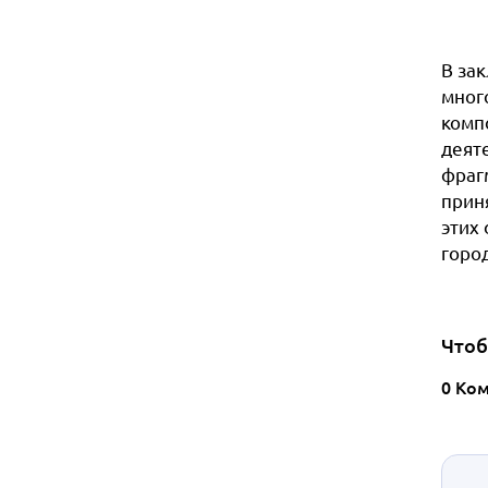
В за
мног
комп
деят
фраг
прин
этих
горо
Чтоб
0 Ко