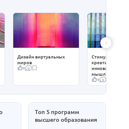
Дизайн виртуальных
Стимулировани
миров
креативности и
инновационног
0
0
мышления учащ
0
0
о
Топ 5 программ
высшего образования