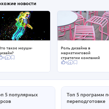
охожие новости
Что такое моушн-
Роль дизайна в
дизайн?
маркетинговой
стратегии компаний
0
0
0
0
оп 5 популярных
Топ 5 программ п
урсов
переподготовке