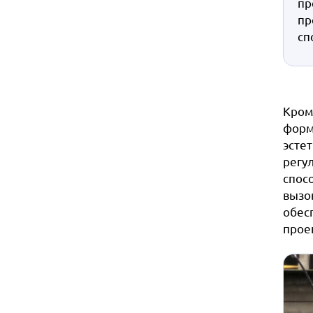
пр
пр
сп
Кром
форм
эстет
регу
спос
вызо
обес
прое