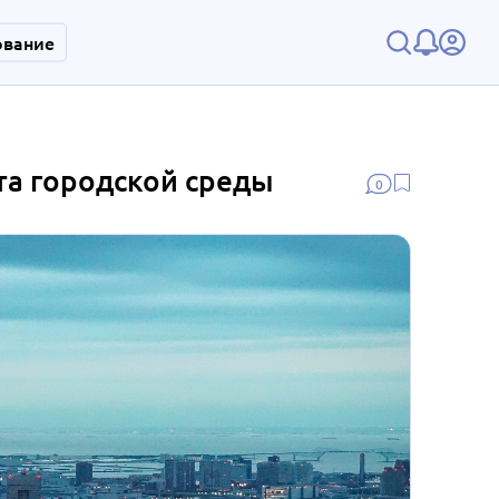
ование
а городской среды
0