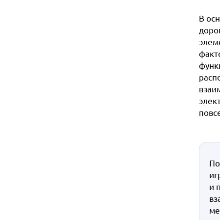
В ос
доро
элем
факто
функ
расп
взаи
элек
повс
По
иг
и 
вз
ме