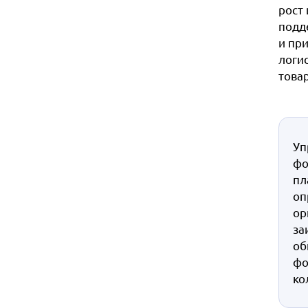
рост
подд
и пр
логи
товар
Уп
фо
пл
оп
ор
за
об
фо
ко