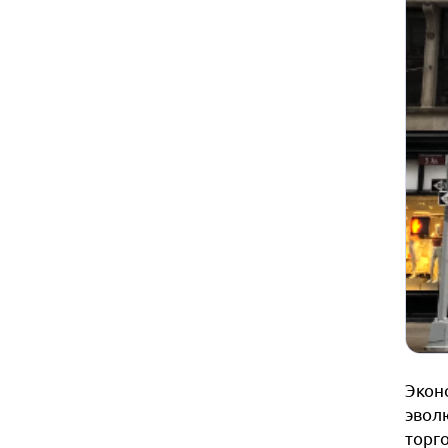
Экон
эвол
торго