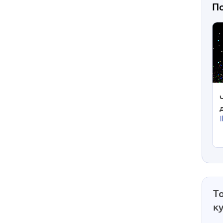
П
Т
к