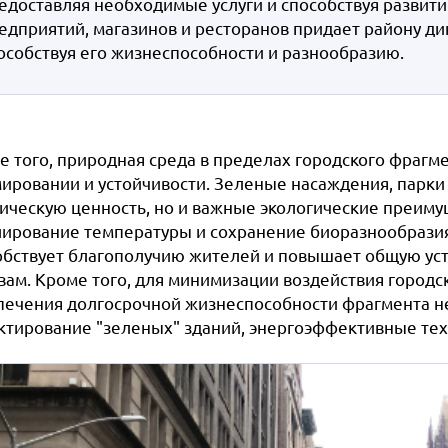
едоставляя необходимые услуги и способствуя развити
едприятий, магазинов и ресторанов придает району ди
особствуя его жизнеспособности и разнообразию.
е того, природная среда в пределах городского фрагм
ировании и устойчивости. Зеленые насаждения, парки 
ическую ценность, но и важные экологические преимуще
лирование температуры и сохранение биоразнообразия
обствует благополучию жителей и повышает общую уст
вам. Кроме того, для минимизации воздействия городс
печения долгосрочной жизнеспособности фрагмента не
ктирование "зеленых" зданий, энергоэффективные тех