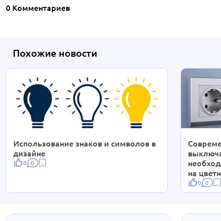
0 Комментариев
Похожие новости
Использование знаков и символов в
Совреме
дизайне
выключа
необход
0
0
на цвет
0
0