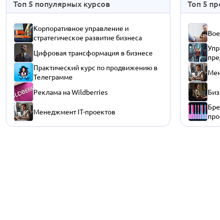
Топ 5 популярных курсов
Топ 5 п
Корпоративное управление и
Вое
стратегическое развитие бизнеса
Упр
Цифровая трансформация в бизнесе
пре
Практический курс по продвижению в
Мен
Телеграмме
Реклама на Wildberries
Биз
Бре
Менеджмент IT-проектов
про