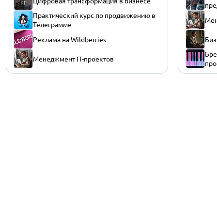
Цифровая трансформация в бизнесе
пре
Практический курс по продвижению в
Мен
Телеграмме
Реклама на Wildberries
Биз
Бре
Менеджмент IT-проектов
про