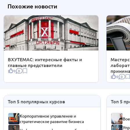
Похожие новости
ВХУТЕМАС: интересные факты и
Мастерс
главные представители
лаборат
приним
0
0
0
0
Топ 5 популярных курсов
Топ 5 п
Корпоративное управление и
Вое
стратегическое развитие бизнеса
Упр