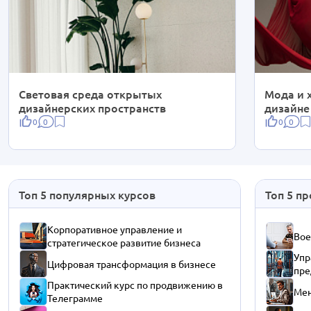
Световая среда открытых
Мода и 
дизайнерских пространств
дизайне
0
0
0
0
Топ 5 популярных курсов
Топ 5 п
Корпоративное управление и
Вое
стратегическое развитие бизнеса
Упр
Цифровая трансформация в бизнесе
пре
Практический курс по продвижению в
Мен
Телеграмме