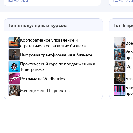
Топ 5 популярных курсов
Топ 5 п
Корпоративное управление и
Вое
стратегическое развитие бизнеса
Упр
Цифровая трансформация в бизнесе
пре
Практический курс по продвижению в
Мен
Телеграмме
Реклама на Wildberries
Биз
Бре
Менеджмент IT-проектов
про