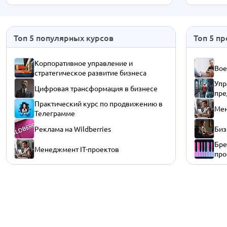
Топ 5 популярных курсов
Топ 5 п
Корпоративное управление и
Вое
стратегическое развитие бизнеса
Упр
Цифровая трансформация в бизнесе
пре
Практический курс по продвижению в
Мен
Телеграмме
Реклама на Wildberries
Биз
Бре
Менеджмент IT-проектов
про