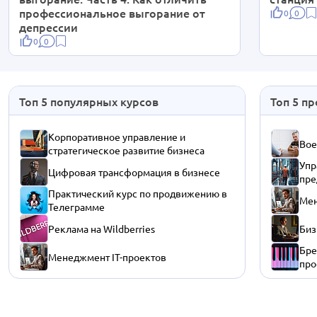
профессиональное выгорание от
0
0
депрессии
0
0
Топ 5 популярных курсов
Топ 5 п
Корпоративное управление и
Вое
стратегическое развитие бизнеса
Упр
Цифровая трансформация в бизнесе
пре
Практический курс по продвижению в
Мен
Телеграмме
Реклама на Wildberries
Биз
Бре
Менеджмент IT-проектов
про