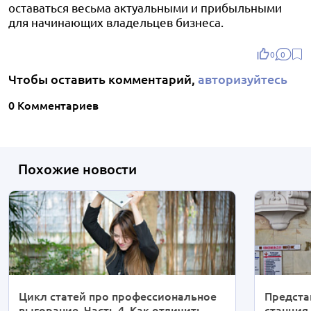
оставаться весьма актуальными и прибыльными
для начинающих владельцев бизнеса.
0
0
Чтобы оставить комментарий,
авторизуйтесь
0 Комментариев
Похожие новости
Цикл статей про профессиональное
Предста
выгорание. Часть 4. Как отличить
станция