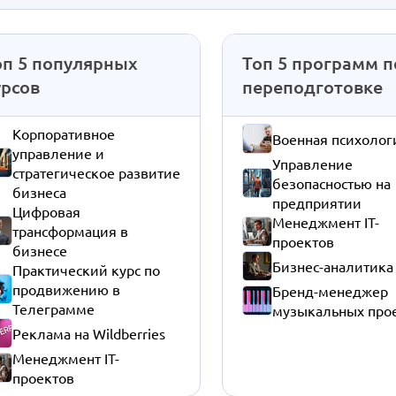
оп 5 популярных
Топ 5 программ п
урсов
переподготовке
Корпоративное
Военная психолог
управление и
Управление
стратегическое развитие
безопасностью на
бизнеса
предприятии
Цифровая
Менеджмент IT-
трансформация в
проектов
бизнесе
Бизнес-аналитика
Практический курс по
продвижению в
Бренд-менеджер
Телеграмме
музыкальных про
Реклама на Wildberries
Менеджмент IT-
проектов