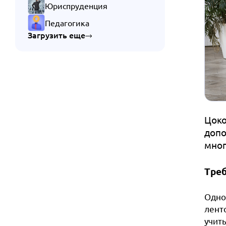
Юриспруденция
Педагогика
Загрузить еще
Цоко
допо
мног
Треб
Одно
лент
учит