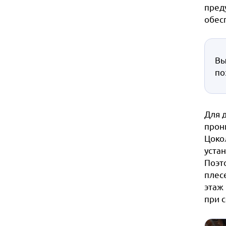
пред
обес
Вы
по
Для 
прон
Цоко
устан
Поэт
плес
этаж
при 