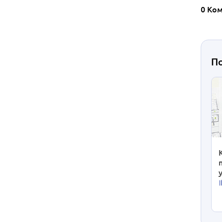
0 Ко
П