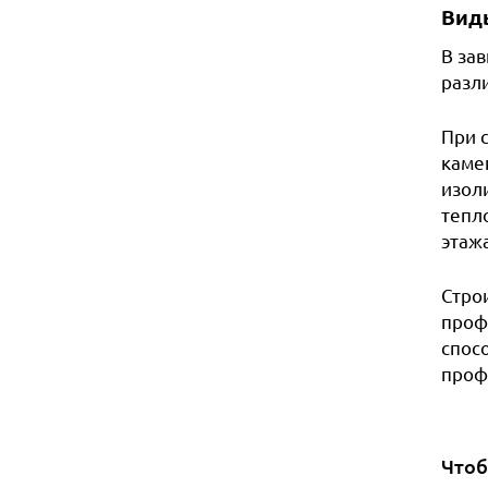
Вид
В за
разл
При 
каме
изоли
тепл
этажа
Стро
проф
спос
проф
Чтоб