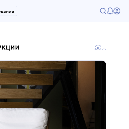
ование
укции
0