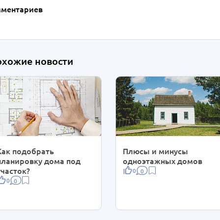
мментариев
охожие новости
Как подобрать
Плюсы и минусы
планировку дома под
одноэтажных домов
участок?
0
0
0
0