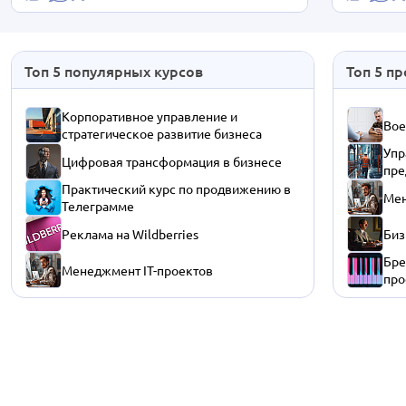
Топ 5 популярных курсов
Топ 5 п
Корпоративное управление и
Вое
стратегическое развитие бизнеса
Упр
Цифровая трансформация в бизнесе
пре
Практический курс по продвижению в
Мен
Телеграмме
Реклама на Wildberries
Биз
Бре
Менеджмент IT-проектов
про