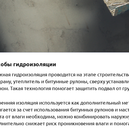
собы гидроизоляции
жная гидроизоляция проводится на этапе строительст
рану, утеплитель и битумные рулоны, сверху устанавли
ном. Такая технология помогает защитить подвал от гр
ренняя изоляция используется как дополнительный м
гается за счет использования битумных рулонов и маст
та от влаги необходима, можно комбинировать наруж
лнительно снижает риск проникновения влаги и помог