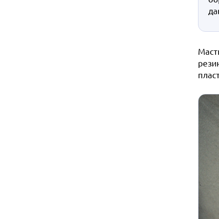
да
Маст
рези
плас