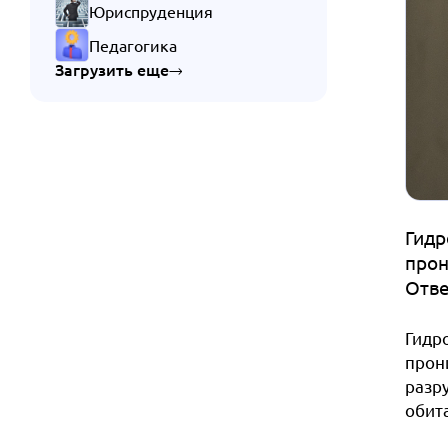
Юриспруденция
Педагогика
Загрузить еще
Гидр
прон
Отве
Гидр
прон
разр
обит