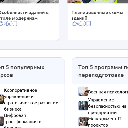
Особенности зданий в
Планировочные схемы
стиле модернизм
зданий
0
0
0
0
оп 5 популярных
Топ 5 программ п
урсов
переподготовке
Корпоративное
Военная психолог
управление и
Управление
стратегическое развитие
безопасностью на
бизнеса
предприятии
Цифровая
Менеджмент IT-
трансформация в
проектов
бизнесе