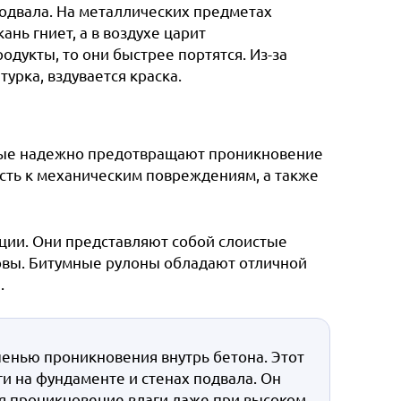
одвала. На металлических предметах
ань гниет, а в воздухе царит
одукты, то они быстрее портятся. Из-за
урка, вздувается краска.
рые надежно предотвращают проникновение
сть к механическим повреждениям, а также
ции. Они представляют собой слоистые
новы. Битумные рулоны обладают отличной
.
пенью проникновения внутрь бетона. Этот
и на фундаменте и стенах подвала. Он
я проникновение влаги даже при высоком