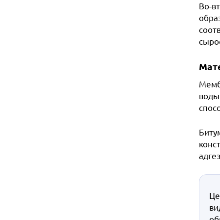
Во-в
образ
соотв
сырос
Мат
Мемб
воды
спос
Биту
конс
адге
Це
ви
об