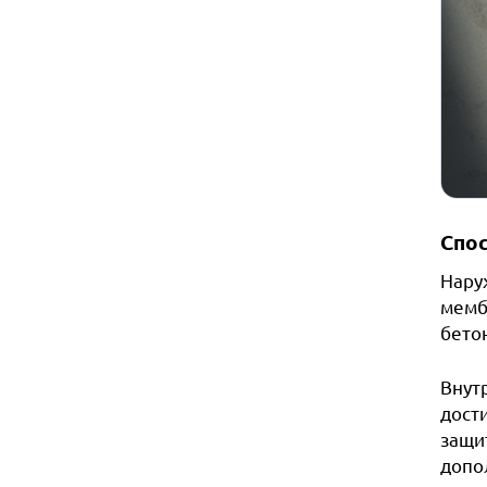
Спо
Нару
мемб
бето
Внут
дости
защи
допо