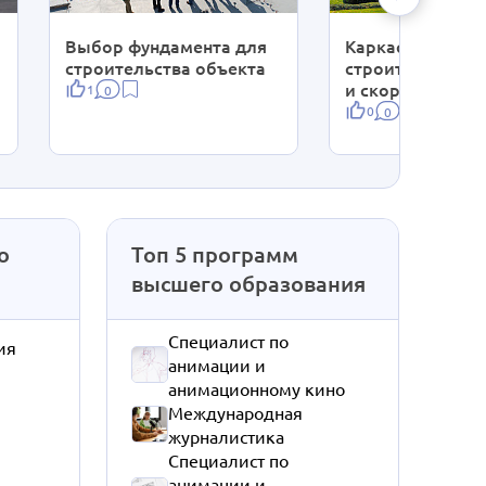
Выбор фундамента для
Каркасное
строительства объекта
строительство: 
и скорость
1
0
0
0
о
Топ 5 программ
высшего образования
Специалист по
ия
анимации и
анимационному кино
Международная
журналистика
Специалист по
анимации и