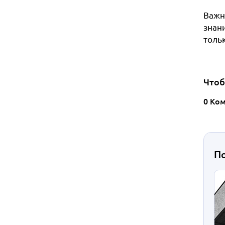
Важн
знан
толь
Чтоб
0 Ко
П