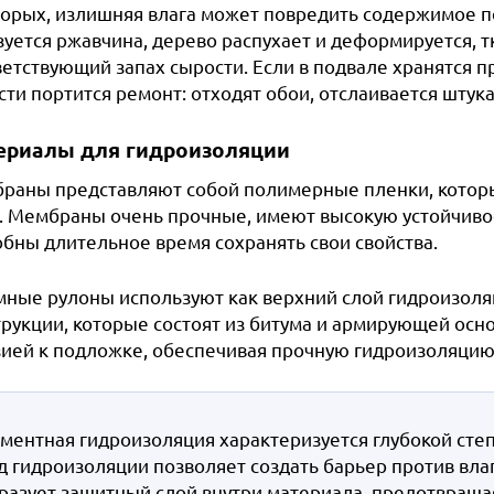
торых, излишняя влага может повредить содержимое п
уется ржавчина, дерево распухает и деформируется, тк
етствующий запах сырости. Если в подвале хранятся пр
ти портится ремонт: отходят обои, отслаивается штукат
ериалы для гидроизоляции
раны представляют собой полимерные пленки, кото
. Мембраны очень прочные, имеют высокую устойчиво
обны длительное время сохранять свои свойства.
мные рулоны используют как верхний слой гидроизоля
трукции, которые состоят из битума и армирующей ос
зией к подложке, обеспечивая прочную гидроизоляцию
ментная гидроизоляция характеризуется глубокой сте
д гидроизоляции позволяет создать барьер против влаг
разует защитный слой внутри материала, предотвраща