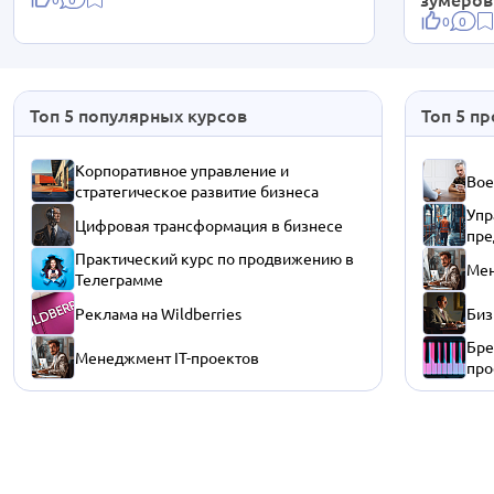
0
0
Топ 5 популярных курсов
Топ 5 п
Корпоративное управление и
Вое
стратегическое развитие бизнеса
Упр
Цифровая трансформация в бизнесе
пре
Практический курс по продвижению в
Мен
Телеграмме
Реклама на Wildberries
Биз
Бре
Менеджмент IT-проектов
про