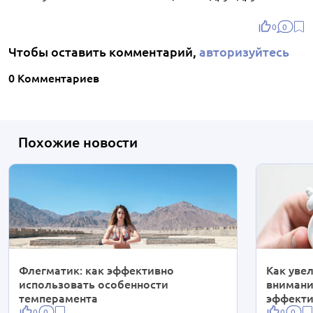
0
0
Чтобы оставить комментарий,
авторизуйтесь
0 Комментариев
Похожие новости
Флегматик: как эффективно
Как уве
использовать особенности
внимани
темперамента
эффекти
0
0
0
0