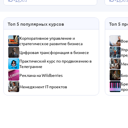
Топ 5 популярных курсов
Топ 5 п
Корпоративное управление и
Вое
стратегическое развитие бизнеса
Упр
Цифровая трансформация в бизнесе
пре
Практический курс по продвижению в
Мен
Телеграмме
Реклама на Wildberries
Биз
Бре
Менеджмент IT-проектов
про