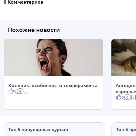
0 Комментариев
Похожие новости
Холерик: особенности темперамента
Ангедон
взросла
0
0
0
0
Топ 5 популярных курсов
Топ 5 п