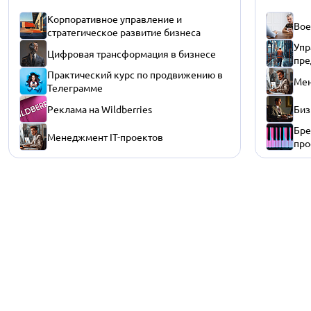
Корпоративное управление и
Вое
стратегическое развитие бизнеса
Упр
Цифровая трансформация в бизнесе
пре
Практический курс по продвижению в
Мен
Телеграмме
Реклама на Wildberries
Биз
Бре
Менеджмент IT-проектов
про