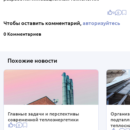
0
0
Чтобы оставить комментарий,
авторизуйтесь
0 Комментариев
Похожие новости
Главные задачи и перспективы
Организ
современной теплоэнергетики
подтапл
теплосн
0
0