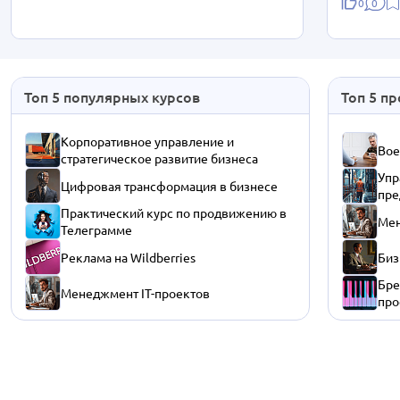
0
0
Топ 5 популярных курсов
Топ 5 п
Корпоративное управление и
Вое
стратегическое развитие бизнеса
Упр
Цифровая трансформация в бизнесе
пре
Практический курс по продвижению в
Мен
Телеграмме
Реклама на Wildberries
Биз
Бре
Менеджмент IT-проектов
про