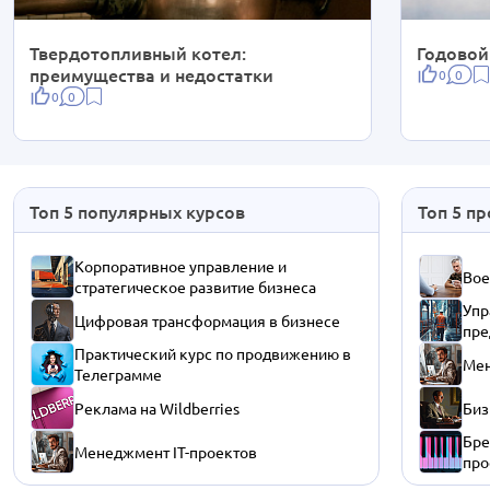
Твердотопливный котел:
Годовой
преимущества и недостатки
0
0
0
0
Топ 5 популярных курсов
Топ 5 п
Корпоративное управление и
Вое
стратегическое развитие бизнеса
Упр
Цифровая трансформация в бизнесе
пре
Практический курс по продвижению в
Мен
Телеграмме
Реклама на Wildberries
Биз
Бре
Менеджмент IT-проектов
про