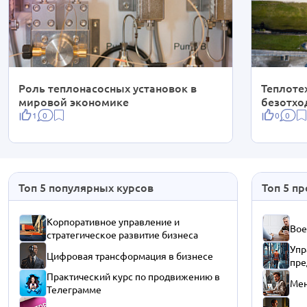
Роль теплонасосных установок в
Теплоте
мировой экономике
безотхо
1
0
0
0
Топ 5 популярных курсов
Топ 5 п
Корпоративное управление и
Вое
стратегическое развитие бизнеса
Упр
Цифровая трансформация в бизнесе
пре
Практический курс по продвижению в
Мен
Телеграмме