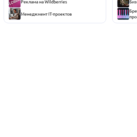
Реклама на Wildberries
Биз
Бре
Менеджмент IT-проектов
про