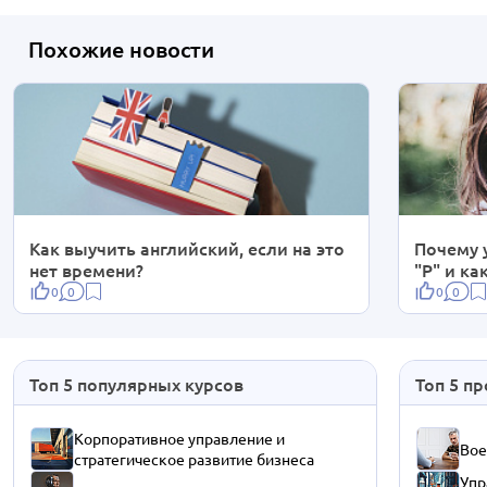
Похожие новости
Как выучить английский, если на это
Почему 
нет времени?
"Р" и ка
0
0
0
0
Топ 5 популярных курсов
Топ 5 п
Корпоративное управление и
Вое
стратегическое развитие бизнеса
Упр