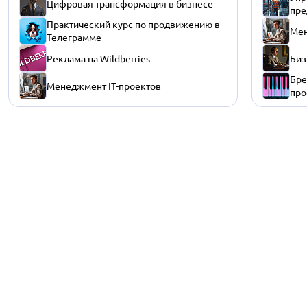
Цифровая трансформация в бизнесе
пре
Практический курс по продвижению в
Мен
Телеграмме
Реклама на Wildberries
Биз
Бре
Менеджмент IT-проектов
про