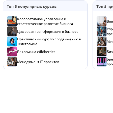
Топ 5 популярных курсов
Топ 5 п
Корпоративное управление и
Вое
стратегическое развитие бизнеса
Упр
Цифровая трансформация в бизнесе
пре
Практический курс по продвижению в
Мен
Телеграмме
Реклама на Wildberries
Биз
Бре
Менеджмент IT-проектов
про