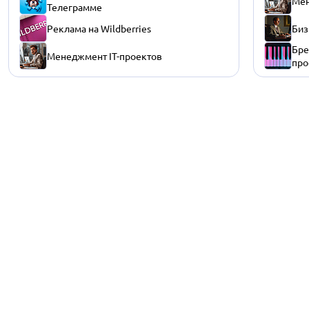
Мен
Телеграмме
Реклама на Wildberries
Биз
Бре
Менеджмент IT-проектов
про