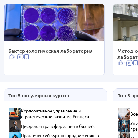
Бактериологическая лаборатория
Метод к
лаборат
0
0
0
0
Топ 5 популярных курсов
Топ 5 п
Корпоративное управление и
Вое
стратегическое развитие бизнеса
Упр
Цифровая трансформация в бизнесе
пре
Практический курс по продвижению в