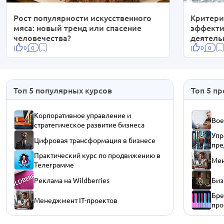
Рост популярности искусственного
Критери
мяса: новый тренд или спасение
эффекти
человечества?
деятель
0
0
0
0
Топ 5 популярных курсов
Топ 5 п
Корпоративное управление и
Вое
стратегическое развитие бизнеса
Упр
Цифровая трансформация в бизнесе
пре
Практический курс по продвижению в
Мен
Телеграмме
Реклама на Wildberries
Биз
Бре
Менеджмент IT-проектов
про