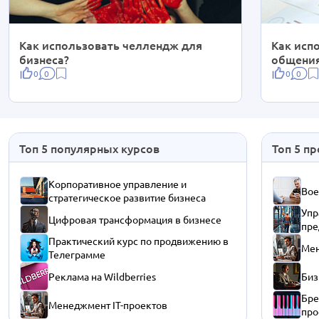
Как использовать челлендж для
Как исп
бизнеса?
общения
0
0
0
0
Топ 5 популярных курсов
Топ 5 п
Корпоративное управление и
Вое
стратегическое развитие бизнеса
Упр
Цифровая трансформация в бизнесе
пре
Практический курс по продвижению в
Мен
Телеграмме
Реклама на Wildberries
Биз
Бре
Менеджмент IT-проектов
про