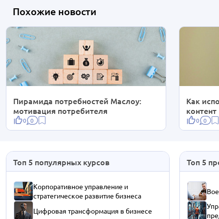
Похожие новости
Пирамида потребностей Маслоу:
Как исп
мотивация потребителя
контент
0
0
0
0
Топ 5 популярных курсов
Топ 5 п
Корпоративное управление и
Вое
стратегическое развитие бизнеса
Упр
Цифровая трансформация в бизнесе
пре