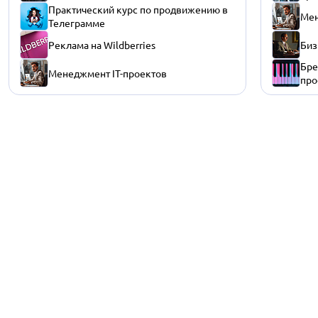
Практический курс по продвижению в
Мен
Телеграмме
Реклама на Wildberries
Биз
Бре
Менеджмент IT-проектов
про